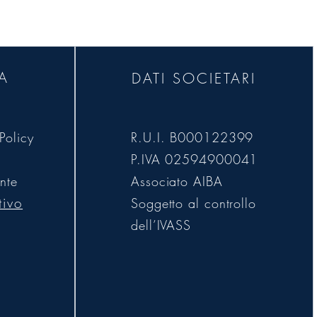
rapporto assicurativo.
A
DATI SOCIETARI
Policy
R.U.I. B000122399
P.IVA 02594900041
nte
Associato AIBA
tivo
Soggetto al controllo
dell’IVASS