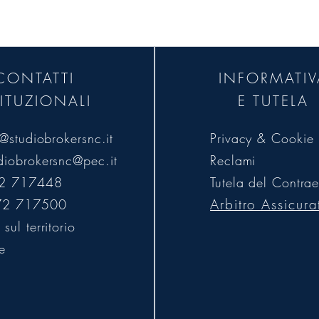
zza e strumenti chiari di tutela in ogni fase del 
CONTATTI
INFORMATIV
TITUZIONALI
E TUTELA
o@studiobrokersnc.it
Privacy & Cookie 
diobrokersnc@pec.it
Reclami
72 717448
Tutela del Contrae
Arbitro Assicura
72 717500
sul territorio
e