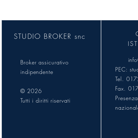
trasparenza, corrette
STUDIO BROKER snc
IS
inf
Broker assicurativo
PEC:
stu
indipendente
Tel. 01
Fax. 01
© 2026
Presenza 
Tutti i diritti riservati
nazional