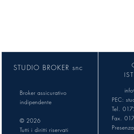
Studio Broker SNC oper
trasparenza, corrette
STUDIO BROKER snc
IS
inf
Broker assicurativo
PEC:
stu
indipendente
Tel. 01
Fax. 01
© 2026
Presenza 
Tutti i diritti riservati