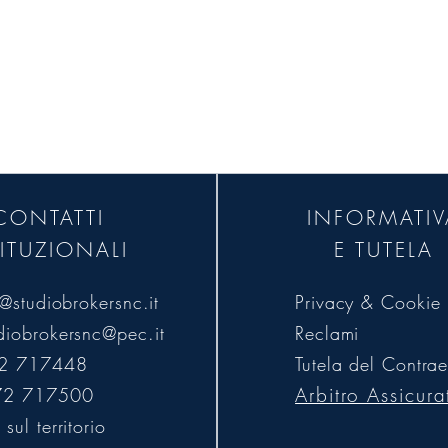
Tutela del Contraente
a nel rispetto della normativa IVASS vigente, g
zza e strumenti chiari di tutela in ogni fase del 
CONTATTI
INFORMATIV
TITUZIONALI
E TUTELA
o@studiobrokersnc.it
Privacy & Cookie 
diobrokersnc@pec.it
Reclami
72 717448
Tutela del Contrae
Arbitro Assicura
72 717500
sul territorio