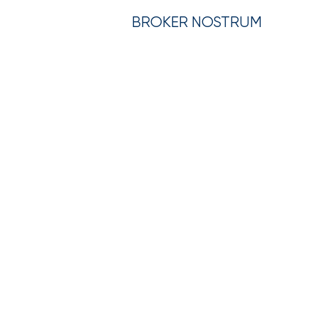
BROKER NOSTRUM
LA SOCIETÁ
LEGISLAZIONE
Multirischio 
Polizza
Sanit
La Polizza San