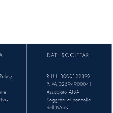
arantendo al contraente
rapporto assicurativo.
A
DATI SOCIETARI
Policy
R.U.I. B000122399
P.IVA 02594900041
nte
Associato AIBA
tivo
Soggetto al controllo
dell’IVASS