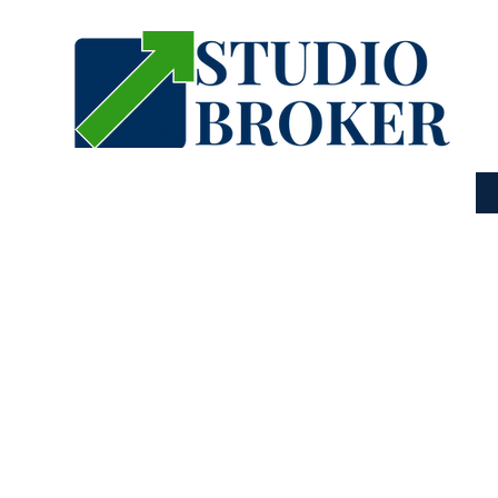
SETTORI
CONTATTI
abitazione e famiglia
aria
itaria: cos’è e cosa copre?