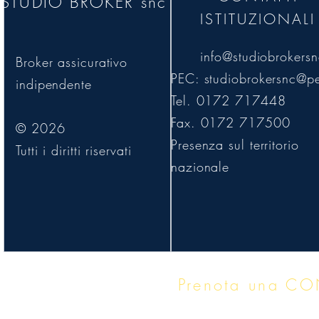
STUDIO BROKER snc
ISTITUZIONALI
info@studiobrokersn
Broker assicurativo
PEC:
studiobrokersnc@pe
indipendente
Tel. 0172 717448
Fax. 0172 717500
© 2026
Presenza sul territorio
Tutti i diritti riservati
nazionale
Prenota una C
Approccio indipendente · Sol