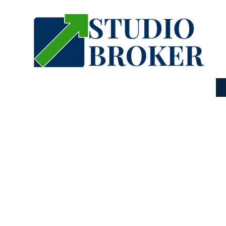
SETTORI
CONTATTI
pianti fotovoltaici e solar
ne per l'impianto fotovoltaico 