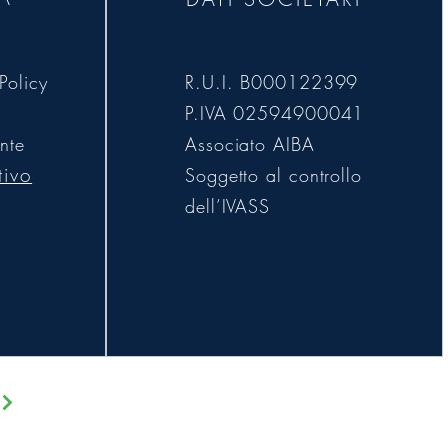
Policy
R.U.I. B000122399
P.IVA 02594900041
nte
Associato AIBA
tivo
Soggetto al controllo
dell’IVASS
rvatezza