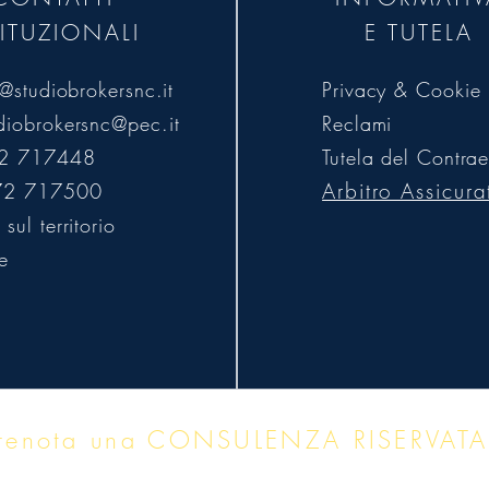
TITUZIONALI
E TUTELA
o@studiobrokersnc.it
Privacy & Cookie 
diobrokersnc@pec.it
Reclami
72 717448
Tutela del Contrae
Arbitro Assicura
72 717500
sul territorio
e
renota una CONSULENZA RISERVATA
io indipendente · Soluzioni su misura · Massima rise