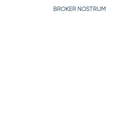
BROKER NOSTRUM
LA SOCIETÁ
LEGISLAZIONE
Polizza per im
L'assicurazio