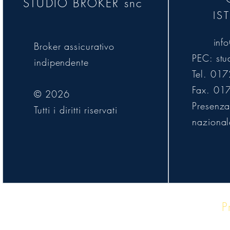
STUDIO BROKER snc
IS
inf
Broker assicurativo
PEC:
stu
indipendente
Tel. 01
Fax. 01
© 2026
Presenza 
Tutti i diritti riservati
nazional
P
Approcc